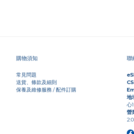
購物須知
聯
常見問題
eS
送貨、條款及細則
CS
保養及維修服務 / 配件訂購
Em
地
心1
營
2: