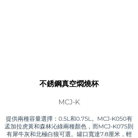
不銹鋼真空燜燒杯
MCJ-K
提供兩種容量選擇：0.5L和0.75L。MCJ-K050有
孟加拉虎黃和森林沁綠兩種顏色，而MCJ-K075則
有犀牛灰和北極白狼可選。罐口寬達7.8厘米，輕