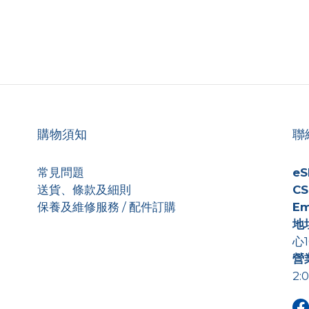
購物須知
聯
常見問題
eS
送貨、條款及細則
CS
保養及維修服務 / 配件訂購
Em
地
心1
營
2: