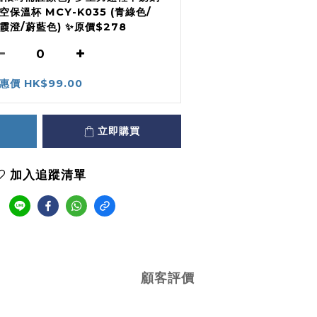
空保溫杯 MCY-K035 (青綠色/
霞澄/蔚藍色) ✨原價$278
惠價 HK$99.00
立即購買
加入追蹤清單
顧客評價