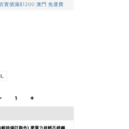
實價滿$1200 澳門 免運費
r
1L
結帳時備註顏色) 夢重力超輕不銹鋼