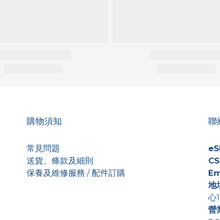
購物須知
聯
常見問題
eS
送貨、條款及細則
CS
保養及維修服務 / 配件訂購
Em
地
心1
營