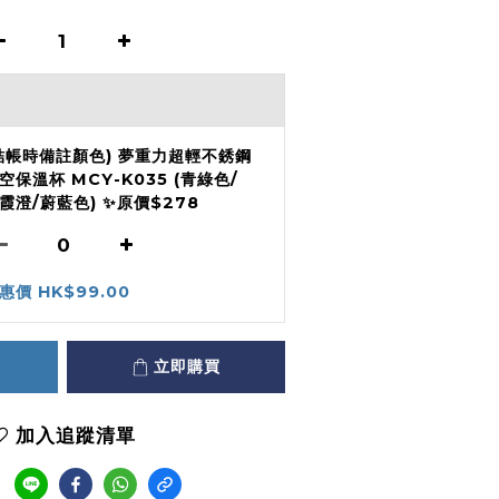
結帳時備註顏色) 夢重力超輕不銹鋼
空保溫杯 MCY-K035 (青綠色/
霞澄/蔚藍色) ✨原價$278
惠價 HK$99.00
立即購買
加入追蹤清單