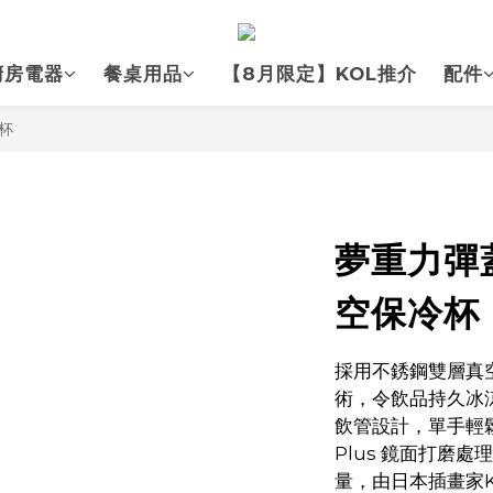
廚房電器
餐桌用品
【8月限定】KOL推介
配件
杯
夢重力彈
空保冷杯 
採用不銹鋼雙層真空
術，令飲品持久冰涼
飲管設計，單手輕鬆開
Plus 鏡面打磨處
量，由日本插畫家Ka