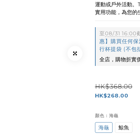
運動或戶外活動。T
實用功能，為您的
至
08/31 16:00
惠】購買任何保溫杯
行杯提袋 (不包
全店，購物折實價
HK$368.00
HK$268.00
顏色
: 海龜
海龜
鯨魚