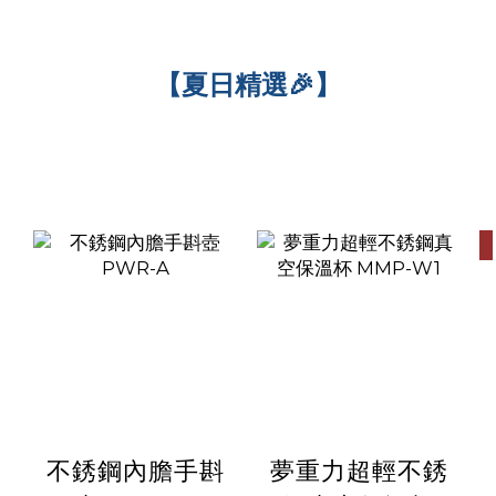
【夏日精選🎉】
不銹鋼內膽手斟
夢重力超輕不銹