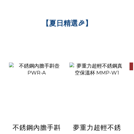
【夏日精選🎉】
不銹鋼內膽手斟
夢重力超輕不銹